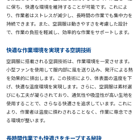
夏の暑さを忘れる空調服の選び方ポイント
に保ち、快適な環境を維持することが可能です。これによ
用途別に選ぶ空調服のポイント
り、作業者はストレスが減少し、長時間の作業でも集中力を
素材やデザインで選ぶ空調服
持続できます。また、空調服は動きやすさを考慮した設計
で、作業の負担を軽減し、効率的な作業をサポートします。
自分に合った空調服の見つけ方
空調服選びで注意すべきこと
快適な作業環境を実現する空調技術
価格帯から見る空調服の選び方
空調服に搭載される空調技術は、作業環境を一変させます。
人気ブランドの空調服を比較検討
小型ファンを使用して服内部に風を送り込み、発汗による熱
空調服で快適作業涼しさを参加に取り入れよう
を効果的に排出します。この技術により、体表面の温度を下
空調服を活用した効率的な作業スタイル
げ、快適な温度環境を実現します。さらに、空調服は素材選
快適な職場環境を作るための提案
びにも工夫が凝らされており、通気性や吸湿性が高い生地を
空調服の導入事例とその効果
使用することで、さらなる快適さを追求しています。これに
働く現場での空調服の活用法
より、作業者は温度に煩わされることなく、作業に専念でき
空調服が参加に与える影響とは
る環境が整います。
空調服を取り入れた職場の変化
長時間作業でも快適さをキープする秘訣
空調服のメリットと活用法涼しい作業環境を実現