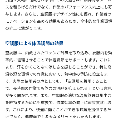
空調服の効果を引き出す管理法
スを和らげるだけでなく、作業のパフォーマンス向上にも寄
長持ちする空調服のメンテナンス法
与します。さらに、空調服はデザイン性にも優れ、作業者の
空調服を活用した効果的な作業計画
モチベーションを高める効果もあるため、全体的な作業環境
使用感を高める空調服の使い方
の向上に繋がります。
空調服の寿命を延ばすためのコツ
空調服による体温調節の効果
空調服をより快適に使うための工夫
涼しさと効率を両立する空調服の選び方
空調服は、内蔵されたファンが外気を取り込み、衣服内を効
率的に循環させることで体温調節をサポートします。これに
涼しさと効率を考慮した空調服の選択基準
より、汗をかくことなく涼しさを感じることができ、特に高
作業内容に応じた空調服の選び方
温多湿な環境での作業において、熱中症の予防に役立ちま
デザインと機能性を両立させる選択ポイント
す。実際の使用者の声としても、「空調服を着用すること
空調服で目指す最高の作業環境
で、長時間の作業でも体力の消耗を抑えられる」という意見
効率を高めるための空調服選び
が多く聞かれます。また、空調服の適切な温度管理は集中力
快適さを重視した空調服の選び方
を維持するためにも重要で、作業効率の向上に直接貢献しま
す。これにより、快適に働くことができる環境を提供するだ
けでなく、健康面でも多大なメリットをもたらします。