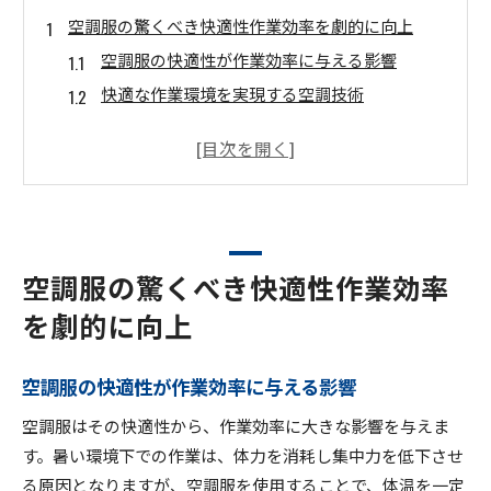
空調服の驚くべき快適性作業効率を劇的に向上
空調服の快適性が作業効率に与える影響
快適な作業環境を実現する空調技術
長時間作業でも快適さをキープする秘訣
作業のストレスを軽減する空調服
空調服による体温調節の効果
働く人々が感じる空調服のメリット
空調服がもたらす涼しさその実力を徹底解説
空調服の驚くべき快適性作業効率
涼しさをもたらす空調服のメカニズム
を劇的に向上
空調服の技術革新とその実力
使用者の声から見る空調服の効果
空調服の快適性が作業効率に与える影響
空調服で過ごす快適な一日
空調服はその快適性から、作業効率に大きな影響を与えま
様々なシーンで活躍する空調服のポテンシャル
す。暑い環境下での作業は、体力を消耗し集中力を低下させ
空調服の効果を最大限に引き出す方法
る原因となりますが、空調服を使用することで、体温を一定