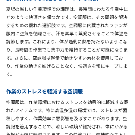
空調服のメリットを最大限に活用する方法
夏場の厳しい作業環境での課題は、長時間にわたる作業中に
どのように快適さを保つかです。空調服は、その問題を解決
涼しい作業環境を実現する秘訣
するための優れた選択肢です。空調服に内蔵されたファンが
空調服がもたらす健康面での利点
服内に空気を循環させ、汗を素早く蒸発させることで体温を
働きやすさを追求した空調服の選び方
調節します。これにより、体が過剰に熱を持たないようにな
空調服がもたらす作業効率の向上
り、長時間の作業でも集中力を維持することが可能になりま
空調服の活用で得られる生産性の向上
す。さらに、空調服は軽量で動きやすい素材を使用してお
参加者全員が涼しい作業環境を手に入れるために
り、作業の動きを妨げることなく、快適さを常にキープしま
涼しさを共有する空調服の導入
す。
職場全体で取り組む快適化の方法
作業のストレスを軽減する空調服
みんなで涼しさを享受するための提案
空調服の効果を最大化する環境作り
空調服は、作業環境におけるストレスを効果的に軽減する優
れたアイテムです。特に高温多湿の環境では、ストレスが蓄
涼しい作業環境を実現するためのステップ
積しやすく、作業効率に悪影響を及ぼすことがあります。空
空調服で協力する職場作り
調服を着用することで、涼しい環境が維持され、体にかかる
空調服を最大限に活用するためのヒント
負担が大幅に軽減されます。この快適さは、精神的なストレ