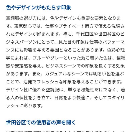
色やデザインがもたらす印象
世田谷区での使用例と評価
千代田区での使用例と評価
空調服の選び方には、色やデザインも重要な要素となりま
長く使える空調服の選び方
す。東京都心では、仕事やプライベート両方で使える洗練さ
れたデザインが好まれます。特に、千代田区や世田谷区のビ
空調服で快適に過ごす東京都心の夏おすすめアイテ
ジネスパーソンにとって、見た目の印象は仕事のパフォーマ
ムを紹介
ンスにも影響を与える要因となることがあります。色彩心理
今夏おすすめの最新アイテム
学によれば、ブルーやグレーといった落ち着いた色は、信頼
人気ブランドの新作紹介
感や安定感を与え、ビジネスシーンでの印象を良くする効果
世田谷区で人気のアイテムランキング
があります。また、カジュアルなシーンでは明るい色を選ぶ
千代田区で話題のアイテム紹介
ことで、活発でフレッシュな印象を与えることができます。
用途に合わせた空調服の選び方
デザイン性に優れた空調服は、単なる機能性だけでなく、着
購入の際の注意点とポイント
る人の個性を引き立て、日常をより快適に、そしてスタイリ
ッシュに彩ります。
世田谷区と千代田区で快適な暮らしを実現する空調
服の選び方
世田谷区での使用者の声を聞く
地域性を考慮した最適な選び方