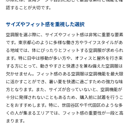
世田谷区の人気レコメンド
認することが大切です。
千代田区の口コミランキング
購入前に確認すべきポイント
サイズやフィット感を重視した選択
空調服の機能が東京都心の生活を快適にする理由
空調服を選ぶ際に、サイズやフィット感は非常に重要な要素
長時間の着用でも疲れない理由
です。東京都心のように多様な働き方やライフスタイルがあ
多機能がもたらす快適性の向上
る地域では、体にぴったりとフィットする空調服が求められ
季節を問わない活用術
ます。特に日中は移動が多い方や、オフィスと屋外を行き来
する方にとって、動きやすさと快適さを兼ね備えた空調服は
オフィスワーカーの救世主
欠かせません。フィット感のある空調服は空調機能を最大限
世田谷区での生活改善事例
に活かすことができ、暑い夏を快適に過ごすための強力な味
千代田区での快適生活の実現
方となります。また、サイズが合っていないと、空調機能が
東京都の空調服事情世田谷区と千代田区での使用感
十分に発揮されないこともあるため、購入前に試着を行うこ
レビュー
とをおすすめします。特に、世田谷区や千代田区のような多
地域ごとの使用感の違い
くの人が集まるエリアでは、フィット感の重要性が一段と高
快適さを追求した選び方
まります。
家族で楽しむ空調服の活用