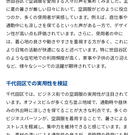
長持ちする空調服の選定基準
世田谷区で空調服を愛用する人々の声を集めてみました。主
に夏の暑さが厳しい日々において、空調服がどのように役立
デザインと機能の両立を目指す
つのか、多くの使用者が実感しています。例えば、庭仕事や
世田谷区での購入者の声
通勤中にも涼しさを保てるといった声がある一方で、デザイ
千代田区での選び方のコツ
ン性が高い点も評価されています。さらに、使用者の中に
購入後のメンテナンス法
は、着心地の良さや動きやすさを重視する方が多く、これに
より日常の活動が快適になると述べています。特に世田谷区
のような住宅地での利用頻度が高く、家事や子供の送り迎え
など、様々なシーンでの活躍が期待されています。
千代田区での実用性を検証
千代田区では、ビジネス街での空調服の実用性が注目されて
います。オフィスビルが多く立ち並ぶ地域で、通勤時や昼休
みの外出時に涼しさを保てることが大きな利点です。多くの
ビジネスパーソンが、空調服を着用することで、暑さによる
ストレスを軽減し、集中力を維持できると感じています。ま
た、素材の違いによる通気性の良さが、長時間の使用にも耐