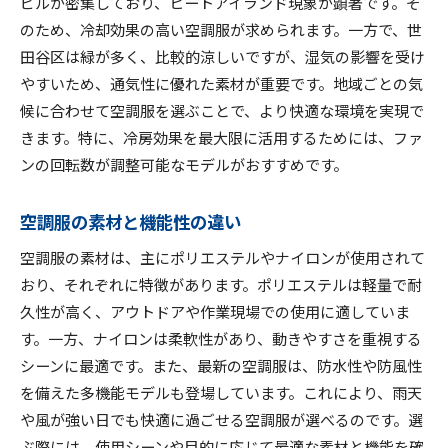
世田谷区での効果的な使い方
ビルが密集しており、ヒートアイランド現象が顕著です。そ
のため、冷却効果の高い空調服が求められます。一方で、世
千代田区での空調服活用事例
田谷区は緑が多く、比較的涼しいですが、湿気の影響を受け
世田谷区と千代田区で人気の空調服デザイン性と機
やすいため、通気性に優れた素材が重要です。地域ごとの気
能性を徹底比較
候に合わせて空調服を選ぶことで、より快適な環境を実現で
人気ブランドの特徴と魅力
きます。特に、冷房効果を最大限に活用するためには、ファ
デザイン性と機能性のバランス
ンの回転数が調整可能なモデルがおすすめです。
口コミで見るデザインの評価
機能別に選ぶ最適な空調服
空調服の素材と機能性の違い
世田谷区で選ばれるデザイントレンド
空調服の素材は、主にポリエステルやナイロンが使用されて
千代田区で注目の機能性ランキング
おり、それぞれに特徴があります。ポリエステルは軽量で耐
東京都の暑さ対策に最適空調服の選び方と口コミレ
久性が高く、アウトドアや作業現場での使用に適していま
ビュー
す。一方、ナイロンは柔軟性があり、動きやすさを重視する
シーンに最適です。また、最新の空調服は、防水性や防風性
口コミから学ぶ賢い選び方
を備えた多機能モデルも登場しています。これにより、雨天
地域特有の暑さ対策法
や風が強い日でも快適に過ごせる空調服が選べるのです。選
実際に試した人のおすすめ
ぶ際には、使用シーンや目的に応じて最適な素材と機能を確