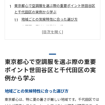
東京都心で空調服を選ぶ際の重要ポイント世田谷区
と千代田区の実例から学ぶ
地域ごとの気候特性に合った選び方
空調服の素材と機能性の違い
サイズやフィット感を重視した選択
色やデザインがもたらす印象
世田谷区での使用者の声を聞く
千代田区での実用性を検証
東京都心で空調服を選ぶ際の重要
空調服が東京都心の夏を変える実際に使用したレビ
ポイント世田谷区と千代田区の実
ューから見る効果
例から学ぶ
使用者のリアルな感想と体験談
熱中症予防に対する効果
地域ごとの気候特性に合った選び方
オフィスでの快適性の向上
日常生活におけるストレス軽減効果
東京都心は、特に夏の暑さが厳しい地域です。千代田区では