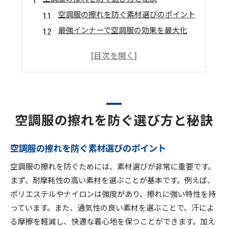
空調服の擦れを防ぐ素材選びのポイント
最強インナーで空調服の効果を最大化
空調服の寿命を延ばすための工夫
空調服が体に悪いという誤解を解く
空調服の効果を実感するためのコツ
空調服の熱中症対策を徹底解説
擦れない空調服の選び方とは？
空調服の擦れを防ぐ選び方と秘訣
擦れを防ぐ空調服の選び方ガイド
空調服の禁止理由とその背景を知る
空調服の擦れを防ぐ素材選びのポイント
インナー選びで空調服の効果を引き出す
空調服の擦れを防ぐためには、素材選びが非常に重要です。
空調服の寿命を延ばす保管方法
まず、耐摩耗性の高い素材を選ぶことが基本です。例えば、
擦れ防止の空調服で快適な作業を
ポリエステルやナイロンは強度があり、擦れに強い特性を持
空調服の選び方と体への影響
っています。また、通気性の良い素材を選ぶことで、汗によ
空調服の長寿命化のためのポイント
る摩擦を軽減し、快適な着心地を保つことができます。加え