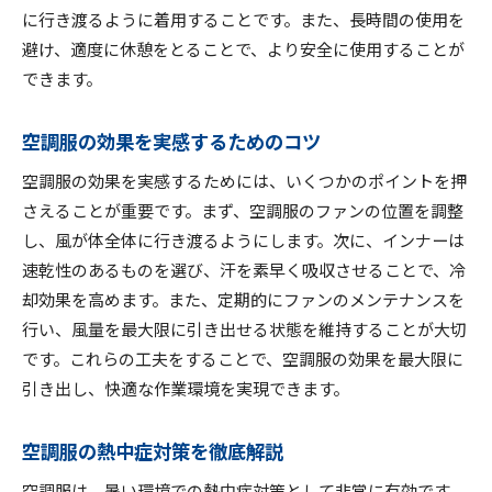
空調服の使用で体に悪い影響を防ぐ
に行き渡るように着用することです。また、長時間の使用を
避け、適度に休憩をとることで、より安全に使用することが
インナーで空調服の効果を最大限に
できます。
空調服の長寿命化のためのメンテナンス
空調服の使用環境と安全対策
空調服の効果を実感するためのコツ
空調服禁止とその背景の理解
空調服の効果を実感するためには、いくつかのポイントを押
擦れない空調服で快適な作業を実現
さえることが重要です。まず、空調服のファンの位置を調整
擦れない空調服の選び方のポイント
し、風が体全体に行き渡るようにします。次に、インナーは
空調服の効果を最大化するインナー選び
速乾性のあるものを選び、汗を素早く吸収させることで、冷
空調服の安全使用法と事故防止策
却効果を高めます。また、定期的にファンのメンテナンスを
空調服の洗濯で効果を損なわない方法
行い、風量を最大限に引き出せる状態を維持することが大切
です。これらの工夫をすることで、空調服の効果を最大限に
空調服とインナーで涼しさを追求
引き出し、快適な作業環境を実現できます。
空調服禁止の背景とその対策
空調服の熱中症対策を徹底解説
空調服は、暑い環境での熱中症対策として非常に有効です。