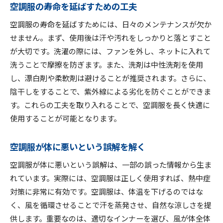
空調服の寿命を延ばすための工夫
空調服の寿命を延ばすメンテナンス方法
空調服の寿命を延ばすためには、日々のメンテナンスが欠か
空調服とインナーで涼しさを最大化
せません。まず、使用後は汗や汚れをしっかりと落とすこと
空調服の事故防止方法と安全対策
が大切です。洗濯の際には、ファンを外し、ネットに入れて
空調服の禁止される理由とその背景
洗うことで摩擦を防ぎます。また、洗剤は中性洗剤を使用
空調服の冷却プレート選び方ガイド
し、漂白剤や柔軟剤は避けることが推奨されます。さらに、
陰干しをすることで、紫外線による劣化を防ぐことができま
空調服の擦れ防止と寿命を延ばす方法
す。これらの工夫を取り入れることで、空調服を長く快適に
空調服を長持ちさせる選び方のコツ
使用することが可能となります。
空調服の事故事例と安全対策
空調服を正しく洗うためのポイント
空調服が体に悪いという誤解を解く
空調服とインナーの涼しい組み合わせ
空調服が体に悪いという誤解は、一部の誤った情報から生ま
空調服禁止の会社の理由と対策
れています。実際には、空調服は正しく使用すれば、熱中症
空調服の効果を高めるための選択
対策に非常に有効です。空調服は、体温を下げるのではな
空調服の正しい選び方と使い方
く、風を循環させることで汗を蒸発させ、自然な涼しさを提
空調服の正しい選び方ガイド
供します。重要なのは、適切なインナーを選び、風が体全体