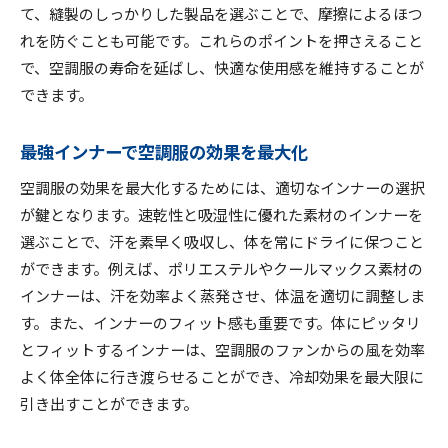
て、縫製のしっかりした製品を選ぶことで、摩擦によるほつ
空調服寿命を延ばすメンテナンス術
れを防ぐことも可能です。これらのポイントを押さえること
空調服が引き起こす事故の予防策
で、空調服の寿命を延ばし、快適な使用感を維持することが
効果を保つ空調服の洗濯方法
できます。
空調服の最適な使用環境とは
空調服を涼しく保つための選択肢
最強インナーで空調服の効果を最大化
空調服の冷却プレート活用法
空調服の効果を最大化するためには、適切なインナーの選択
空調服の擦れ対策と洗濯のコツ
が鍵となります。速乾性と吸湿性に優れた素材のインナーを
洗濯で空調服の効果を損なわない方法
選ぶことで、汗を素早く吸収し、体を常にドライに保つこと
空調服の擦れ防止に役立つ選び方
ができます。例えば、ポリエステルやクールマックス素材の
空調服とインナーの組み合わせの秘訣
インナーは、汗を効率よく蒸発させ、体温を適切に調整しま
す。また、インナーのフィット感も重要です。体にピッタリ
長袖とベストどちらが涼しいか徹底比較
とフィットするインナーは、空調服のファンからの風を効率
空調服の事故対策と安全使用法
よく体全体に行き渡らせることができ、冷却効果を最大限に
空調服禁止の理由とその対策
引き出すことができます。
快適な空調服の選び方とメンテ法
空調服で快適さを保つ選び方