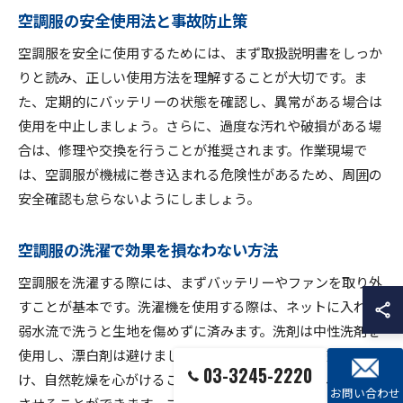
空調服の安全使用法と事故防止策
空調服を安全に使用するためには、まず取扱説明書をしっか
りと読み、正しい使用方法を理解することが大切です。ま
た、定期的にバッテリーの状態を確認し、異常がある場合は
使用を中止しましょう。さらに、過度な汚れや破損がある場
合は、修理や交換を行うことが推奨されます。作業現場で
は、空調服が機械に巻き込まれる危険性があるため、周囲の
安全確認も怠らないようにしましょう。
空調服の洗濯で効果を損なわない方法
空調服を洗濯する際には、まずバッテリーやファンを取り外
すことが基本です。洗濯機を使用する際は、ネットに入れて
弱水流で洗うと生地を傷めずに済みます。洗剤は中性洗剤を
使用し、漂白剤は避けましょう。また、乾燥機の使用は避
03-3245-2220
け、自然乾燥を心がけることで、生地の劣化を防ぎ、長持ち
お問い合わせ
させることができます。これらのポイントを守ることで、空