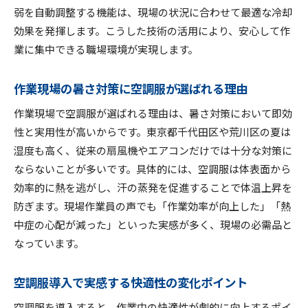
現場で差が出る空調服のメンテナンス術
弱を自動調整する機能は、現場の状況に合わせて最適な冷却
空調服利用時の作業効率アップ事例を紹介
効果を発揮します。こうした技術の活用により、安心して作
空調服選びで作業効率に差がつく理由とは
業に集中できる職場環境が実現します。
空調服の稼働状況と作業効率の関係性を解説
作業現場の暑さ対策に空調服が選ばれる理由
熱中症対策なら空調服の適切な稼働管理を
空調服の稼働管理が熱中症予防に効果的な理由
作業現場で空調服が選ばれる理由は、暑さ対策において即効
性と実用性が高いからです。東京都千代田区や荒川区の夏は
空調服で実現する現場の安全な熱中症対策法
湿度も高く、従来の扇風機やエアコンだけでは十分な対策に
熱中症リスクを減らす空調服使用時の注意点
ならないことが多いです。具体的には、空調服は体表面から
空調服稼働状況を活用した熱中症対策の実例
効率的に熱を逃がし、汗の蒸発を促進することで体温上昇を
空調服の利用が熱中症対策に直結するポイント
防ぎます。現場作業員の声でも「作業効率が向上した」「熱
適切な空調服管理で熱中症を防ぐ実践方法
中症の心配が減った」といった実感が多く、現場の必需品と
データで見る空調服導入の効果と工夫
なっています。
空調服導入による職場環境データの変化事例
空調服導入で実感する快適性の変化ポイント
データ活用でわかる空調服の導入効果とは
空調服導入前後の作業効率データを比較
空調服を導入すると、作業中の快適性が劇的に向上するポイ