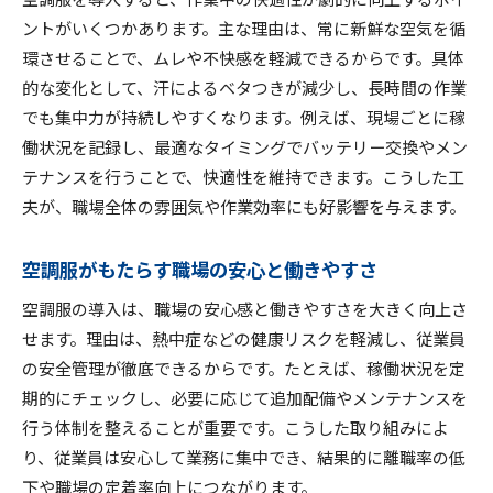
空調服導入の工夫で得られる追加効果を解説
ントがいくつかあります。主な理由は、常に新鮮な空気を循
環させることで、ムレや不快感を軽減できるからです。具体
空調服稼働状況データの現場活用ポイント
的な変化として、汗によるベタつきが減少し、長時間の作業
空調服効果を最大化するデータ分析のコツ
でも集中力が持続しやすくなります。例えば、現場ごとに稼
職場環境改善に役立つ空調服の選び方とは
働状況を記録し、最適なタイミングでバッテリー交換やメン
職場環境に最適な空調服を選ぶポイント解説
テナンスを行うことで、快適性を維持できます。こうした工
作業内容に応じた空調服の選び方と注意点
夫が、職場全体の雰囲気や作業効率にも好影響を与えます。
快適性重視の空調服選びが環境改善につながる
空調服選定で押さえたい最新機能の特徴
空調服がもたらす職場の安心と働きやすさ
空調服選びが職場の安全と快適性を左右する
空調服の導入は、職場の安心感と働きやすさを大きく向上さ
現場改善に直結する空調服選びのコツとは
せます。理由は、熱中症などの健康リスクを軽減し、従業員
現場から学ぶ空調服活用術と実践のコツ
の安全管理が徹底できるからです。たとえば、稼働状況を定
期的にチェックし、必要に応じて追加配備やメンテナンスを
現場目線で語る空調服活用の成功ポイント
行う体制を整えることが重要です。こうした取り組みによ
空調服活用現場の声から学ぶ実践的な工夫
り、従業員は安心して業務に集中でき、結果的に離職率の低
作業現場で役立つ空調服の具体的な使い方
下や職場の定着率向上につながります。