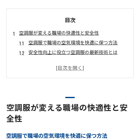
目次
空調服が変える職場の快適性と安全性
空調服で職場の空気環境を快適に保つ方法
安全性向上に役立つ空調服の最新技術とは
作業現場の暑さ対策に空調服が選ばれる理由
空調服導入で実感する快適性の変化ポイント
空調服がもたらす職場の安心と働きやすさ
空調服使用時の安全管理ポイントを解説
最新空調服稼働状況が示す現場改善のヒント
空調服が変える職場の快適性と安
現場改善に役立つ空調服の稼働状況データ活用
全性
法
空調服稼働状況から見えてくる作業効率向上策
空調服で職場の空気環境を快適に保つ方法
空調服の稼働実態が現場にもたらす影響とは