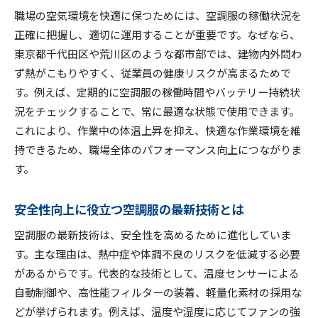
職場の空気環境を快適に保つためには、空調服の稼働状況を
現場ごとの空調服稼働状況の特徴をチェック
正確に把握し、適切に運用することが重要です。なぜなら、
空調服稼働状況を踏まえた現場の改善事例
東京都千代田区や荒川区のような都市部では、建物内外問わ
空調服稼働状況の把握が改善計画に活きる理由
ず熱がこもりやすく、従業員の健康リスクが高まるためで
東京都内で注目される空調服活用の実態
す。例えば、定期的に空調服の稼働時間やバッテリー持続状
東京都内現場で支持される空調服の運用ポイン
況をチェックすることで、常に最適な状態で使用できます。
ト
これにより、作業中の体温上昇を抑え、快適な作業環境を維
空調服の活用が広がる背景と利用現場の声
持できるため、職場全体のパフォーマンス向上につながりま
す。
最新モデル空調服の東京都内での評価とは
空調服活用現場の体感温度と快適性の違い
安全性向上に役立つ空調服の最新技術とは
空調服の稼働状況が注目される理由を解説
空調服の最新技術は、安全性を高めるために進化していま
空調服活用の東京都内トレンドをチェック
す。主な理由は、熱中症や体調不良のリスクを低減する必要
作業効率向上に効く空調服の運用ポイント
があるからです。代表的な技術として、温度センサーによる
作業効率を高める空調服の着用方法とコツ
自動制御や、高性能フィルターの装着、軽量化素材の採用な
空調服運用で作業の質と安全性を両立させる
どが挙げられます。例えば、温度や湿度に応じてファンの強