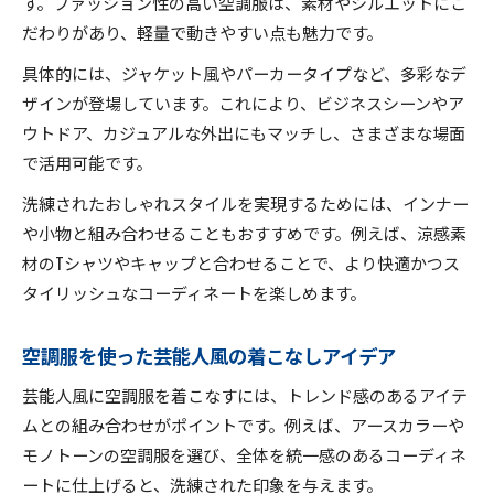
す。ファッション性の高い空調服は、素材やシルエットにこ
空調服の最新デザインをチェック
だわりがあり、軽量で動きやすい点も魅力です。
空調服で作る流行スタイルのコツ
具体的には、ジャケット風やパーカータイプなど、多彩なデ
空調服と合わせる小物の選択術
ザインが登場しています。これにより、ビジネスシーンやア
空調服の省エネ効果を日常に生かす方法
ウトドア、カジュアルな外出にもマッチし、さまざまな場面
空調服で実現する賢い省エネ生活術
で活用可能です。
空調服の省エネ効果を高める使い方
洗練されたおしゃれスタイルを実現するためには、インナー
空調服とエアコン併用の節電ポイント
や小物と組み合わせることもおすすめです。例えば、涼感素
空調服を使ったエコな暮らしの実践例
材のTシャツやキャップと合わせることで、より快適かつス
タイリッシュなコーディネートを楽しめます。
空調服を選ぶ際の省エネ視点の重要性
空調服を使った芸能人風の着こなしアイデア
芸能人風に空調服を着こなすには、トレンド感のあるアイテ
ムとの組み合わせがポイントです。例えば、アースカラーや
モノトーンの空調服を選び、全体を統一感のあるコーディネ
ートに仕上げると、洗練された印象を与えます。