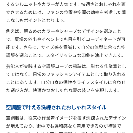
猛暑でも快適さが続く空調服の魅力
するシルエットやカラーが人気です。快適さとおしゃれを両
空調服なら猛暑も快適に過ごせる理由
立させるためには、ファンの位置や空調の効率を考慮した着
空調服で実感する持続的な涼しさの秘密
こなしもポイントとなります。
空調服が叶える快適な夏の生活とは
例えば、明るめのカラーやシャープなデザインを選ぶこと
空調服の機能性がもたらす快適効果
で、夏場の外出やイベントでも目を引くコーディネートが可
空調服の快適さが支持されるポイント
能です。さらに、サイズ感を意識して自分の体型に合った空
調服を選ぶことで、スタイリッシュな印象を演出できます。
空調服が涼しいと話題の理由を解説
空調服が涼しい仕組みと特徴を解剖
芸能人が実践する空調服コーデの秘訣は、単なる作業着とし
てではなく、日常のファッションアイテムとして取り入れる
空調服の風量調整で体感温度が変わる
ことにあります。自分自身の個性やライフスタイルに合わせ
空調服はどうして涼しいと感じるのか
た選び方が、快適かつおしゃれな夏の装いを実現します。
空調服の涼しさを支える最新技術
空調服の素材選びが涼しさに直結する
空調服で叶える洗練されたおしゃれスタイル
トレンド先取り空調服コーデのポイント
空調服は、従来の作業着イメージを覆す洗練されたデザイン
空調服で今季人気のコーデを先取り
が増えており、街中でも違和感なく着用できるのが特徴で
空調服のトレンドカラーの選び方