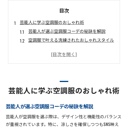
目次
芸能人に学ぶ空調服のおしゃれ術
芸能人が選ぶ空調服コーデの秘訣を解説
空調服で叶える洗練されたおしゃれスタイル
空調服を使った芸能人風の着こなしアイデア
空調服を活用したセンスアップ術を紹介
芸能人愛用の空調服トレンド最前線
ファッション感覚で楽しむ空調服活用法
空調服を普段着に取り入れるテクニック
芸能人に学ぶ空調服のおしゃれ術
空調服のデザイン性を活かした着回し術
空調服で季節感を演出するコーデ例
芸能人が選ぶ空調服コーデの秘訣を解説
空調服をファッション小物として活用
芸能人が空調服を選ぶ際は、デザイン性と機能性のバランス
空調服と相性抜群なアイテムの選び方
が重視されています。特に、涼しさを確保しつつもSNS映え