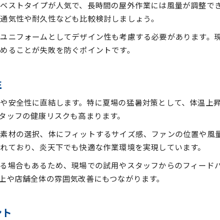
ベストタイプが人気で、長時間の屋外作業には風量が調整で
空調服が体に悪いと感じるケースの実例
通気性や耐久性なども比較検討しましょう。
空調服の着用制限と現場ルールを確認する
ユニフォームとしてデザイン性も考慮する必要があります。
空調服がダメな理由と代替策のポイント
めることが失敗を防ぐポイントです。
空調服禁止現場での快適な作業着の選び方
快適さと安全性を両立する空調服の使い方
性
店舗利用時に安全な空調服の着用方法
空調服の使い方で快適性を最大化するコツ
や安全性に直結します。特に夏場の猛暑対策として、体温上
タッフの健康リスクも高まります。
空調服の袖膨張を防ぐための着こなし術
空調服着用で事故を防ぐ安全対策ポイント
素材の選択、体にフィットするサイズ感、ファンの位置や風
作業現場での空調服使い方ルール徹底解説
れており、炎天下でも快適な作業環境を実現しています。
熱中症対策に強い店舗活用の空調服とは
なる場合もあるため、現場での試用やスタッフからのフィード
空調服で実践する店舗現場の熱中症対策
上や店舗全体の雰囲気改善にもつながります。
空調服選びが熱中症予防に重要な理由
快適な空調服で夏場の作業を安全に乗り切る
ント