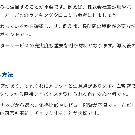
熱中症対策に適した空調服の最新機能紹介
みに注目することが重要です。例えば、株式会社空調服やバ
空調服作業着の上から着るときの注意点
ーカーごとのランキングや口コミも参考にしましょう。
ファンの寿命や空調服の正しいメンテナンス法
わっているかを確認します。例えば、長時間の稼働が必要な
空調服ファンの寿命と長持ちさせるポイント
ポイントです。
空調服のバッテリー管理で快適性を持続
ターサービスの充実度も重要な判断材料となります。導入後
正しい空調服メンテナンスの具体的な方法
空調服ファンの掃除とメンテナンス手順
店舗利用で役立つ空調服の管理のコツ
る方法
プがあり、それぞれにメリットと注意点があります。直営店
タッフから直接アドバイスを受けられる点も安心材料です。
ナップから選べ、価格比較やレビュー閲覧が容易です。ただ
応可否も事前にチェックすることが大切です。