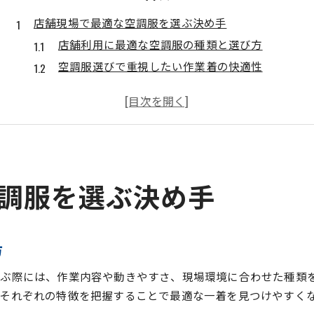
店舗現場で最適な空調服を選ぶ決め手
店舗利用に最適な空調服の種類と選び方
空調服選びで重視したい作業着の快適性
空調服メーカーの特徴と選定時のポイント
直営店とオンラインで空調服を比較する方法
空調服作業着の上から着る際の注意点
作業効率向上に役立つ空調服の特徴解説
空調服が作業効率向上に与える具体的効果
調服を選ぶ決め手
空調服のバッテリー持続時間と実用性
快適作業を支える空調服の素材と機能性
空調服メーカーのランキングを活用する利点
方
ファン付き作業着で快適性が変わる理由
ぶ際には、作業内容や動きやすさ、現場環境に合わせた種類
もし空調服がダメな理由を知りたいなら
それぞれの特徴を把握することで最適な一着を見つけやすく
空調服がダメとされる主な現場事情とは