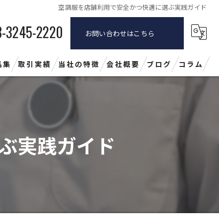
空調服を店舗利用で安全かつ快適に選ぶ実践ガイド
3-3245-2220
お問い合わせはこちら
品集
取引実績
当社の特徴
会社概要
ブログ
コラム
メーカー
作業服
ぶ実践ガイド
カタログ
ユニフォーム
制服